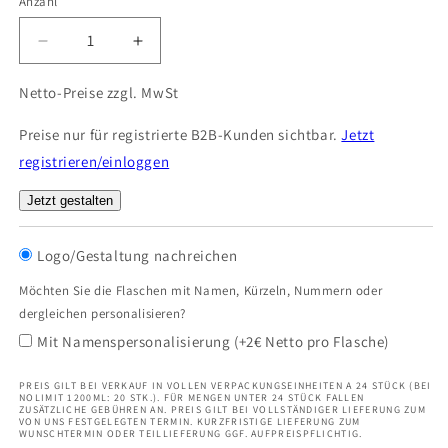
Anzahl
Verringere
Erhöhe
die
die
Menge
Menge
Netto-Preise zzgl. MwSt
für
für
Follow
Follow
Preise nur für registrierte B2B-Kunden sichtbar.
Jetzt
|
|
registrieren/einloggen
Thermoskanne
Thermoskanne
aus
aus
Jetzt gestalten
Edelstahl
Edelstahl
in
in
Logo/Gestaltung nachreichen
kompakter
kompakter
Größe
Größe
Möchten Sie die Flaschen mit Namen, Kürzeln, Nummern oder
dergleichen personalisieren?
Mit Namenspersonalisierung (+2€ Netto pro Flasche)
PREIS GILT BEI VERKAUF IN VOLLEN VERPACKUNGSEINHEITEN A 24 STÜCK (BEI
NOLIMIT 1200ML: 20 STK.). FÜR MENGEN UNTER 24 STÜCK FALLEN
ZUSÄTZLICHE GEBÜHREN AN. PREIS GILT BEI VOLLSTÄNDIGER LIEFERUNG ZUM
VON UNS FESTGELEGTEN TERMIN. KURZFRISTIGE LIEFERUNG ZUM
WUNSCHTERMIN ODER TEILLIEFERUNG GGF. AUFPREISPFLICHTIG.