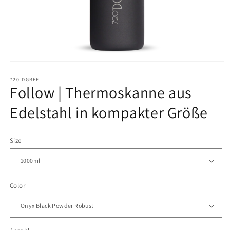
Medien
1
Möchten
in
720°DGREE
Follow | Thermoskanne aus
Modal
Sie
öffnen
die
Edelstahl in kompakter Größe
Flaschen
mit
Size
Namen,
Kürzeln,
Nummern
Color
oder
dergleichen
personalisieren?