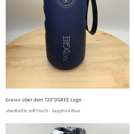
Gravur über dem 720°DGREE Logo
uberBottle softTouch - Sapphire Blue