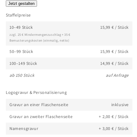
Jetzt gestalten
Nummern
oder
Staffelpreise
dergleichen
10–49 Stück
15,99 € / Stück
personalisieren?
zzgl. 25 € Mindermengenzuschlag + 35 €
Bemusterungskosten (einmalig, netto)
50–99 Stück
15,99 € / Stück
100–149 Stück
14,99 € / Stück
ab 150 Stück
auf Anfrage
Logogravur & Personalisierung
Gravur an einer Flaschenseite
inklusive
Gravur an zweiter Flaschenseite
+ 2,00 € / Stück
Namensgravur
+ 3,00 € / Stück