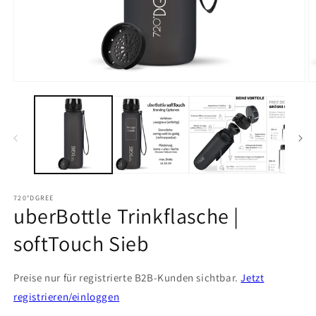
Medien
M
1
2
in
in
Modal
M
öffnen
ö
Möchten
720°DGREE
uberBottle Trinkflasche |
Sie
die
softTouch Sieb
Flaschen
mit
Preise nur für registrierte B2B-Kunden sichtbar.
Jetzt
Namen,
registrieren/einloggen
Kürzeln,