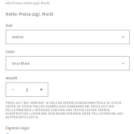
Alle Preise netto zzgl. MwSt.
Netto-Preise zzgl. MwSt
Size
Color
Anzahl
Verringere
Erhöhe
die
die
PREIS GILT BEI VERKAUF IN VOLLEN VERPACKUNGSEINHEITEN A 50 STÜCK.
Menge
Menge
UNTER 50 STÜCK FALLEN ZUSÄTZLICHE GEBÜHREN AN. PREIS GILT BEI
VOLLSTÄNDIGER LIEFERUNG ZUM VON UNS FESTGELEGTEN TERMIN.
für
für
KURZFRISTIGE LIEFERUNG ZUM WUNSCHTERMIN ODER TEILLIEFERUNG GGF.
uberBottle
uberBottle
AUFPREISPFLICHTIG.
Trinkflasche
Trinkflasche
Eigenes Logo
|
|